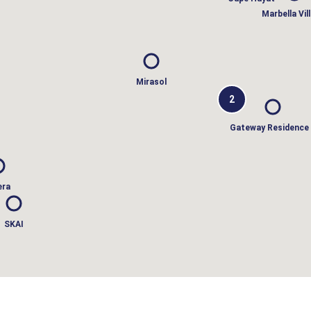
Marbella Vill
Mirasol
2
Gateway Residence 
era
SKAI