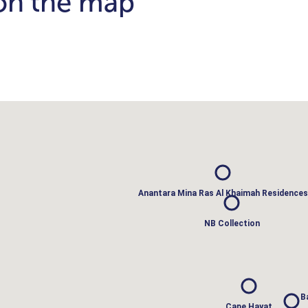
 on the map
Anantara Mina Ras Al Khaimah Residences
NB Collection
B
Cape Hayat