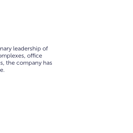
nary leadership of
omplexes, office
rks, the company has
e.