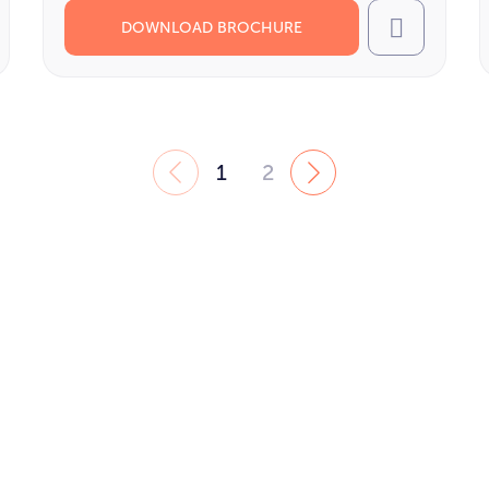
DOWNLOAD BROCHURE
l
Call
1
2