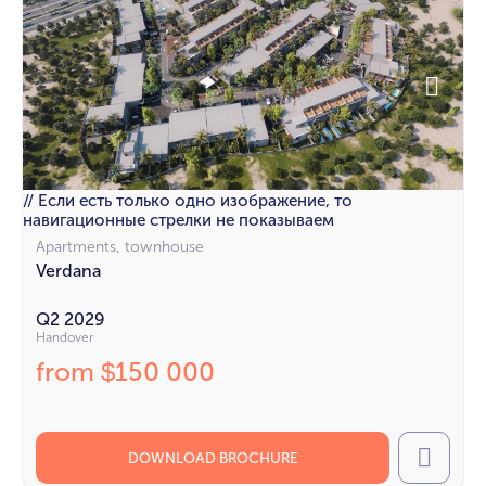
// Если есть только одно изображение, то
навигационные стрелки не показываем
Apartments, townhouse
Verdana
Q2 2029
Handover
from
150 000
$
DOWNLOAD BROCHURE
Call