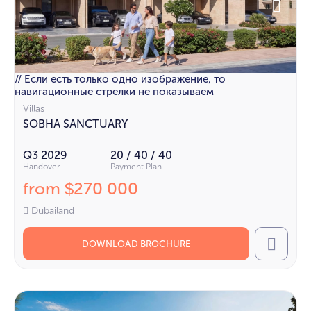
// Если есть только одно изображение, то
навигационные стрелки не показываем
Villas
SOBHA SANCTUARY
Q3 2029
20 / 40 / 40
Handover
Payment Plan
from
270 000
$
Dubailand
DOWNLOAD BROCHURE
Call