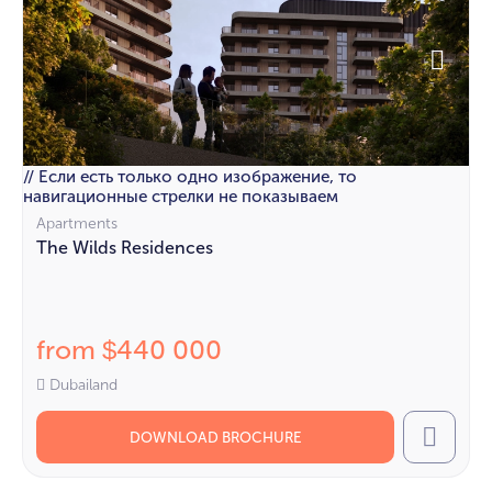
// Если есть только одно изображение, то
навигационные стрелки не показываем
Apartments
The Wilds Residences
from
440 000
$
Dubailand
DOWNLOAD BROCHURE
Call