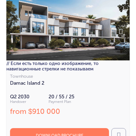
// Если есть только одно изображение, то
навигационные стрелки не показываем
Townhouse
Damac Island 2
Q2 2030
20 / 55 / 25
Handover
Payment Plan
from
910 000
$
DOWNLOAD BROCHURE