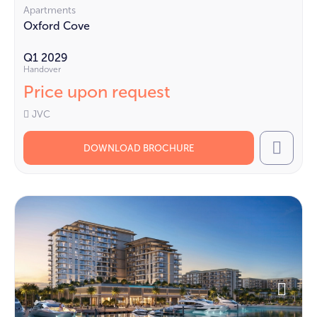
Apartments
Oxford Cove
Q1 2029
Handover
Price upon request
JVC
DOWNLOAD BROCHURE
Call