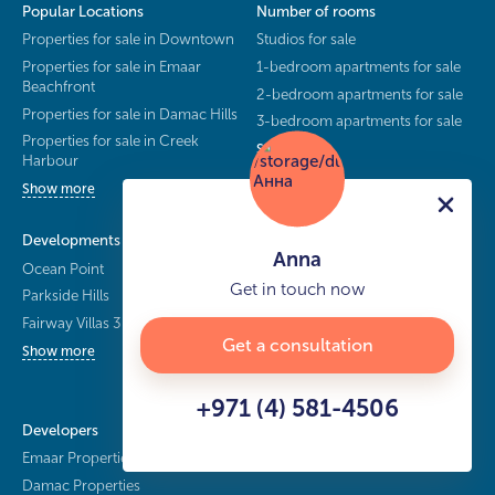
Popular Locations
Number of rooms
Properties for sale in Downtown
Studios for sale
Properties for sale in Emaar
1-bedroom apartments for sale
Beachfront
2-bedroom apartments for sale
Properties for sale in Damac Hills
3-bedroom apartments for sale
Properties for sale in Creek
Show more
Harbour
Show more
Developments
More
Anna
Ocean Point
About Us
Get in touch now
Parkside Hills
Contact Us
Fairway Villas 3
Real Estate Developers
Get a consultation
Blog
Show more
Show more
+971 (4) 581-4506
Developers
Emaar Properties
Damac Properties