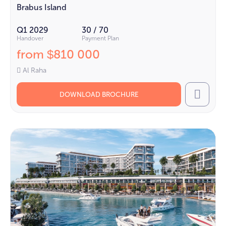
Brabus Island
Q1 2029
30 / 70
Handover
Payment Plan
from
810 000
$
Al Raha
DOWNLOAD BROCHURE
Call