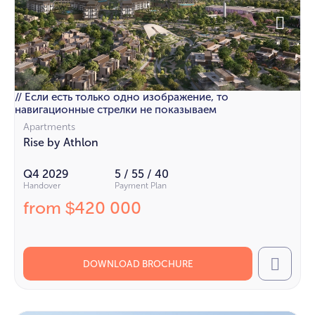
// Если есть только одно изображение, то
навигационные стрелки не показываем
Apartments
Rise by Athlon
Q4 2029
5 / 55 / 40
Handover
Payment Plan
from
420 000
$
DOWNLOAD BROCHURE
Call