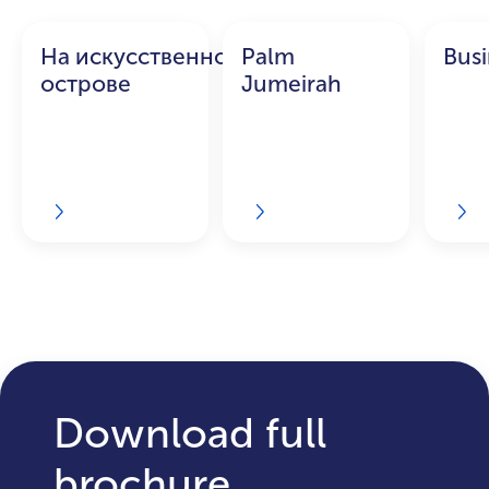
На искусственном
Palm
Busi
острове
Jumeirah
Download full
brochure