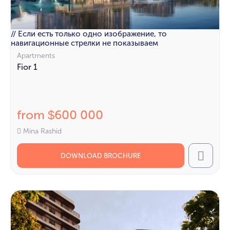
// Если есть только одно изображение, то
навигационные стрелки не показываем
Apartments
Fior 1
from
600 000
$
Mina Rashid
DOWNLOAD BROCHURE
Call