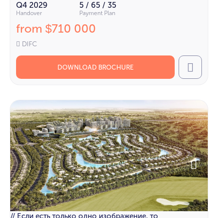
Q4 2029
5 / 65 / 35
Handover
Payment Plan
from
710 000
$
DIFC
DOWNLOAD BROCHURE
Call
// Если есть только одно изображение, то