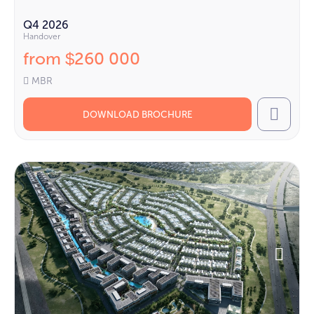
Q4 2026
Handover
from
260 000
$
MBR
DOWNLOAD BROCHURE
Call