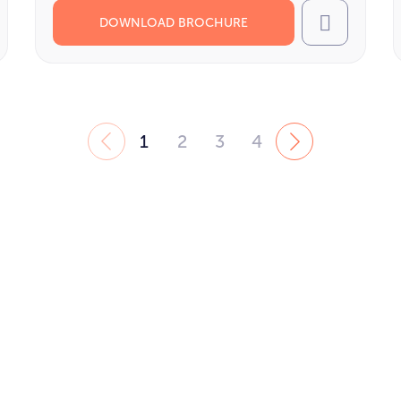
DOWNLOAD BROCHURE
l
Call
1
2
3
4