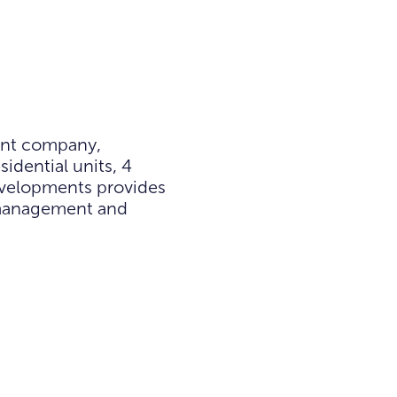
ment company,
idential units, 4
 Developments provides
n management and