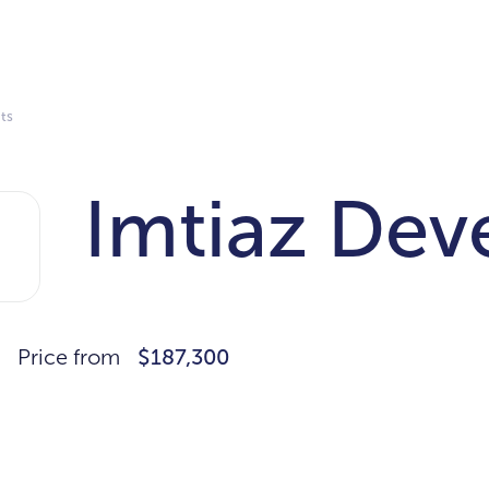
ts
Imtiaz Dev
Price from
$187,300