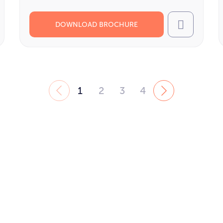
DOWNLOAD BROCHURE
l
Call
1
2
3
4