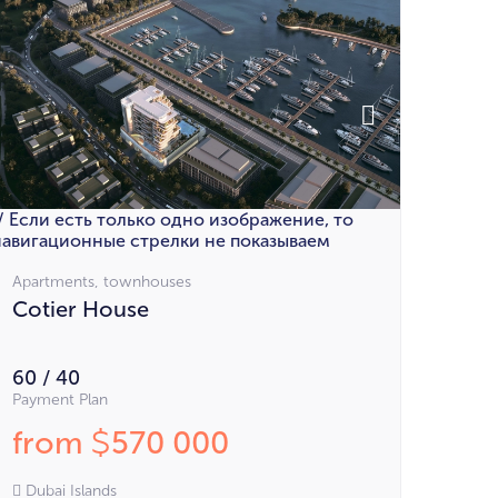
// Если есть только одно изображение, то
навигационные стрелки не показываем
Apartments, townhouses
Cotier House
60 / 40
Payment Plan
from
570 000
$
Dubai Islands