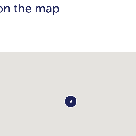
 on the map
9